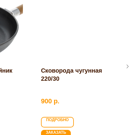
йник
Сковорода чугунная
К
220/30
н
2
900
р.
ПОДРОБНО
ЗАКАЗАТЬ