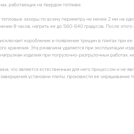
чах, работающих на твердом топливе.
епловые зазоры по всему периметру не менее 2 мм на одну 
ечении 8 часов, нагреть ее до 560-640 градусов. После этого
исключает коробление и появление трещин в плитах при ее э
го хранения. Эта ржавчина удаляется при эксплуатации изде
 нагрузкам изделия при погрузочно-разгрузочных работах, м
на, что является естественным для него процессом и не явл
завершения установки плиты, произвести ее окрашивание т