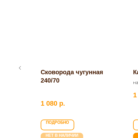
ь
Сковорода чугунная
К
240/70
н
1
1 080
р.
ПОДРОБНО
НЕТ В НАЛИЧИИ