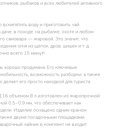
 охотников, рыбаков и всех любителей активного
о вскипятить воду и приготовить чай
даче, в походе, на рыбалке, охоте и любом
го самовара — жаровой. Это значит, что
дения огня из щепок, дров, шишек и т. д.
очно всего 15 минут!
ь хорошо продумана. Его ключевые
 мобильность, возможность разборки, а также
о делает его просто находкой для туриста.
S-116 объемом 8 л изготовлен из жаропрочной
й 0,5−0,9 мм, что обеспечивает как
 модели. Изделие оснащено одним краном
а также двумя посадочными площадками
аварочный чайник в комплект не входит.