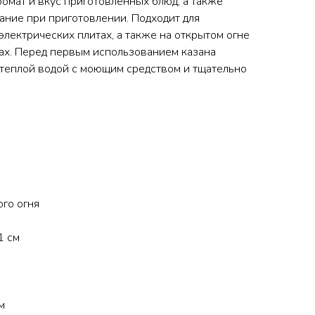
ромат и вкус приготовленных блюд, а также
ние при приготовлении. Подходит для
электрических плитах, а также на открытом огне
ах. Перед первым использованием казана
 теплой водой с моющим средством и тщательно
ого огня
1 см
м