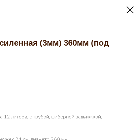
усиленная (3мм) 360мм (под
а 12 литров, с трубой, шиберной задвижкой,
ножек 24 см, диаметр 360 мм.