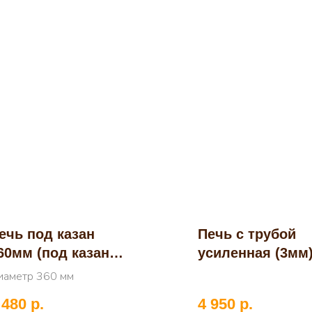
ечь под казан
Печь с трубой
60мм (под казан
усиленная (3мм
2л)
410мм (под каза
иаметр 360 мм
16л)
 480
р.
4 950
р.