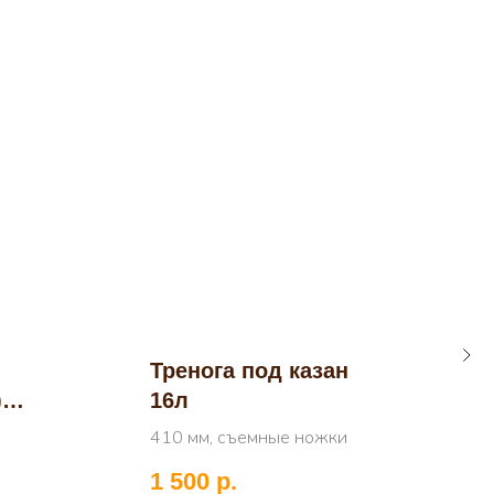
Тренога под казан
Ч
)
16л
4
н
410 мм, съемные ножки
1 500
р.
7