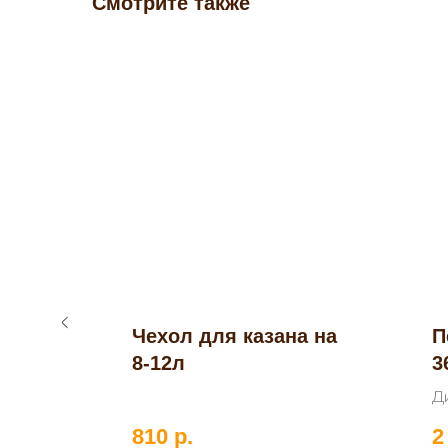
Смотрите также
Чехол для казана на
П
н 6–
8-12л
3
1
Д
810
р.
2